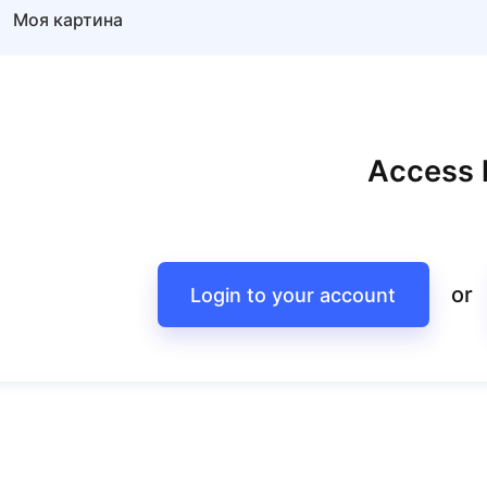
Моя картина
Access l
or
Login to your account
Моя картина
Арт-сессия "Травма рода"