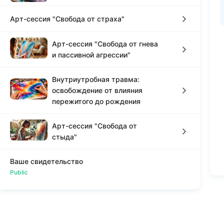
сад моего сердца"
Арт-сессия "Свобода от страха"
Сессия Арт-СОЗО травмы рода
Моя картина
Арт-сессия "Свобода от гнева
Моя картина
Арт-сессия "Свобода от страха"
и пассивной агрессии"
Моя картина
Внутриутробная травма:
Вступление к арт-сессии
освобождение от влияния
пережитого до рождения
Арт-сессия "Свобода от гнева и пассивной
агрессии"
Арт-сессия "Свобода от
Арт-сессия "Свобода от отверженности"
стыда"
Моя картина - мой процесс исцеления
Мой процесс исцеления - Моя картина
Ваше свидетельство
Вступление
Public
Арт-сессия
Моя картина