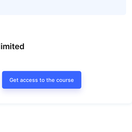
imited
Get access to the course
Арт-сессия "Свобода от страха"
Арт-сессия "Свобода от страха"