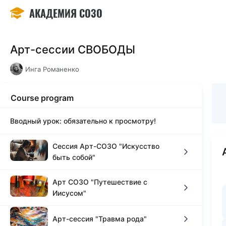
АКАДЕМИЯ СОЗО
Арт-сессии СВОБОДЫ
Инга Романенко
Course program
Вводный урок: обязательно к просмотру!
Сессия Арт-СОЗО "Искусство
быть собой"
Арт СОЗО "Путешествие с
Арт-СОЗО "Искусство быть собой"
Иисусом"
Моя картина
Сессия Арт-СОЗО "Путешествие с Иисусом в
Арт-сессия "Травма рода"