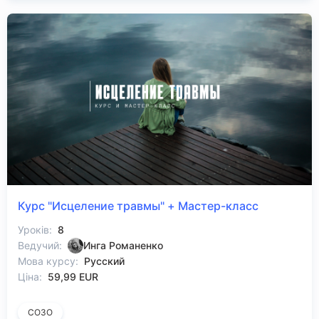
Курс "Исцеление травмы" + Мастер-класс
Уроків:
8
Ведучий:
Инга Романенко
Мова курсу:
Русский
Ціна:
59,99 EUR
СОЗО