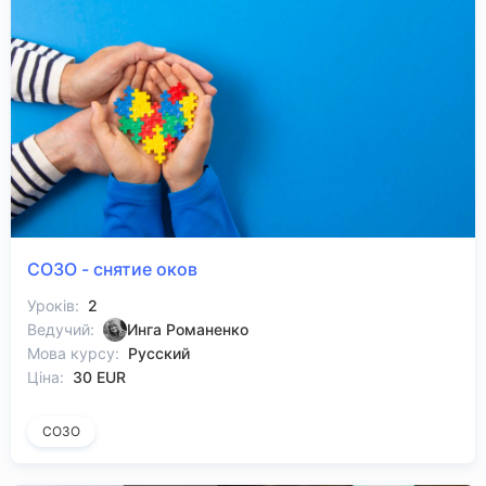
СОЗО - снятие оков
Уроків:
2
Ведучий:
Инга Романенко
Мова курсу:
Русский
Ціна:
30 EUR
СОЗО