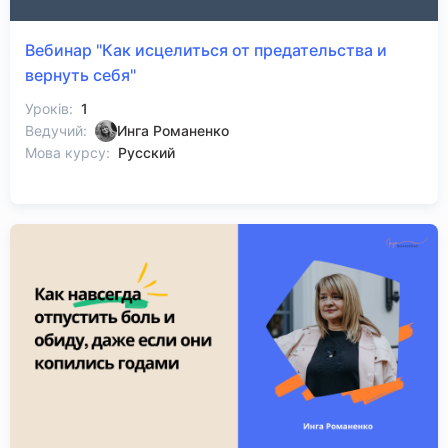
Вебинар "Как исцелиться от предательства и
вернуть себя"
Уроків:
1
Ведучий:
Инга Романенко
Мова курсу:
Русский