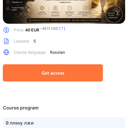
~46.11 USD
[ ? ]
Price:
40 EUR
Lessons:
5
Course language:
Russian
Get access
Course program
В плену лжи