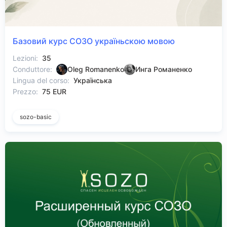
Базовий курс СОЗО україньскою мовою
Lezioni:
35
Conduttore:
Oleg Romanenko
Инга Романенко
Lingua del corso:
Українська
Prezzo:
75 EUR
sozo-basic