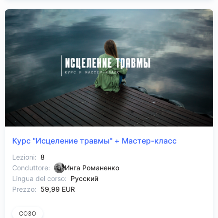
Курс "Исцеление травмы" + Мастер-класс
Lezioni:
8
Conduttore:
Инга Романенко
Lingua del corso:
Русский
Prezzo:
59,99 EUR
СОЗО