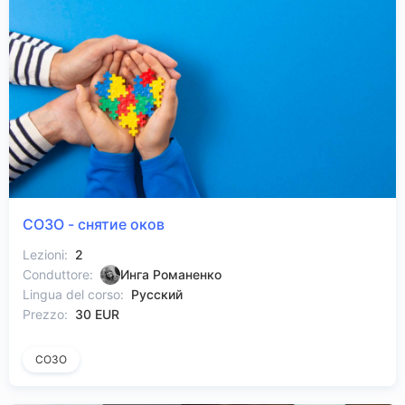
СОЗО - снятие оков
Lezioni:
2
Conduttore:
Инга Романенко
Lingua del corso:
Русский
Prezzo:
30 EUR
СОЗО