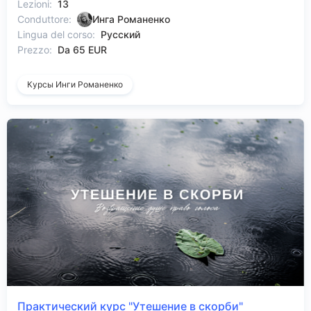
Lezioni:
13
Conduttore:
Инга Романенко
Lingua del corso:
Русский
Prezzo:
Da 65 EUR
Курсы Инги Романенко
Практический курс "Утешение в скорби"