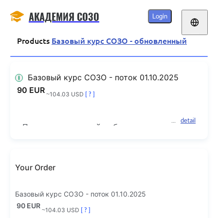
АКАДЕМИЯ СОЗО
Login
Products
Базовый курс СОЗО - обновленный
Базовый курс СОЗО - поток 01.10.2025
90 EUR
~104.03 USD
[ ? ]
detail
Полноценное онлайн-обучение, 
построенное на основании практики 
служения Bethel SOZO. 
Your Order
17 видеоуроков. Более 13 часов 
видео. Реальные демонстрации.
Базовый курс СОЗО - поток 01.10.2025
90 EUR
~104.03 USD
[ ? ]