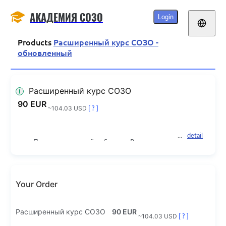
АКАДЕМИЯ СОЗО
Login
Products
Расширенный курс СОЗО -
обновленный
Расширенный курс СОЗО
90 EUR
~104.03 USD
[ ? ]
detail
Полноценное онлайн-обучение Расширенн
ым инструментам Bethel SOZO от сертифи
цированных тренеров.
16 видеоуроков. Более 13 часов видео. Реа
Your Order
льные демонстрации.
Доступ к материалам курса - 1 год с момен
Расширенный курс СОЗО
90 EUR
та оплаты.
~104.03 USD
[ ? ]