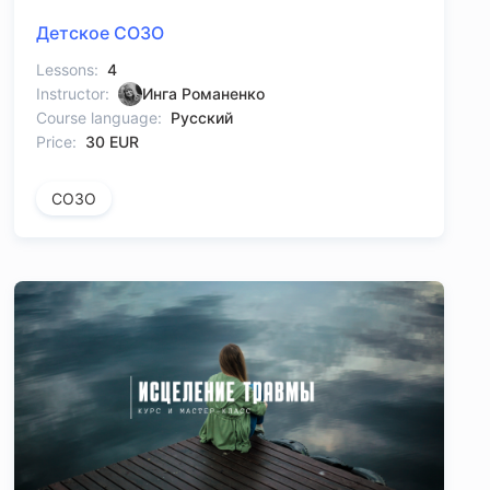
Детское СОЗО
Lessons:
4
Instructor:
Инга Романенко
Course language:
Русский
Price:
30 EUR
СОЗО