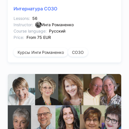
Интернатура СОЗО
Lessons:
56
Instructor:
Инга Романенко
Course language:
Русский
Price:
From 75 EUR
Курсы Инги Романенко
СОЗО