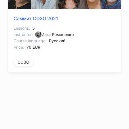
Саммит СОЗО 2021
Lessons:
5
Instructor:
Инга Романенко
Course language:
Русский
Price:
70 EUR
СОЗО