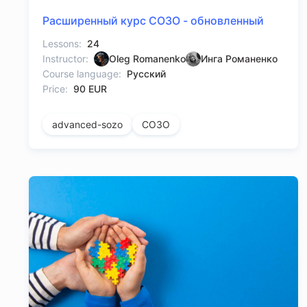
Расширенный курс СОЗО - обновленный
Lessons:
24
Instructor:
Oleg Romanenko
Инга Романенко
Course language:
Русский
Price:
90 EUR
advanced-sozo
СОЗО