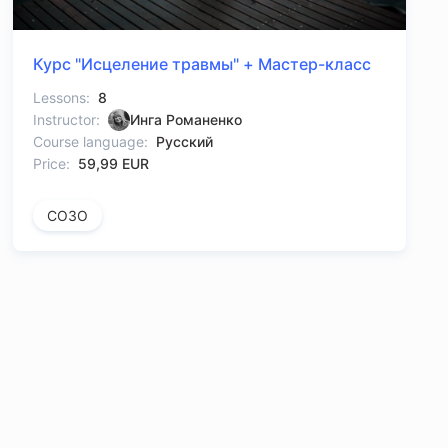
Курс "Исцеление травмы" + Мастер-класс
Lessons:
8
Instructor:
Инга Романенко
Course language:
Русский
Price:
59,99 EUR
СОЗО